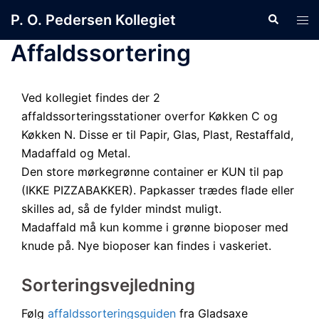
Skip
P. O. Pedersen Kollegiet
Search
Tog
to
men
content
Affaldssortering
Ved kollegiet findes der 2
affaldssorteringsstationer overfor Køkken C og
Køkken N. Disse er til Papir, Glas, Plast, Restaffald,
Madaffald og Metal.
Den store mørkegrønne container er KUN til pap
(IKKE PIZZABAKKER). Papkasser trædes flade eller
skilles ad, så de fylder mindst muligt.
Madaffald må kun komme i grønne bioposer med
knude på. Nye bioposer kan findes i vaskeriet.
Sorteringsvejledning
Følg
affaldssorteringsguiden
fra Gladsaxe