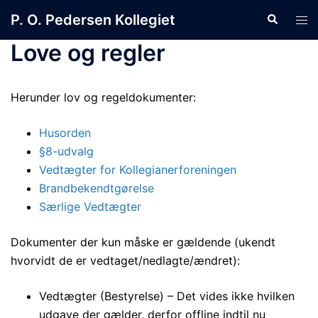
Skip
P. O. Pedersen Kollegiet
Search
Tog
to
men
content
Love og regler
Herunder lov og regeldokumenter:
Husorden
§8-udvalg
Vedtægter for Kollegianerforeningen
Brandbekendtgørelse
Særlige Vedtægter
Dokumenter der kun måske er gældende (ukendt
hvorvidt de er vedtaget/nedlagte/ændret):
Vedtægter (Bestyrelse) – Det vides ikke hvilken
udgave der gælder, derfor offline indtil nu